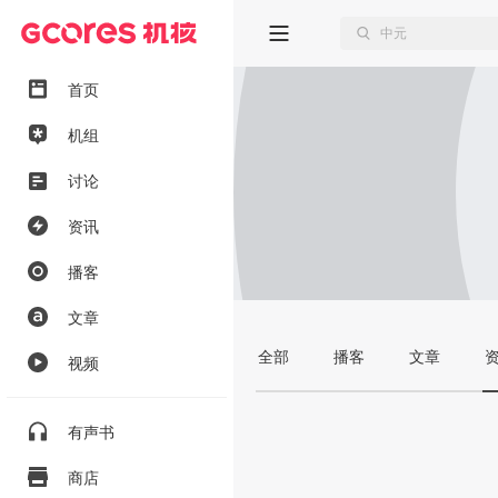
首页
机组
讨论
资讯
播客
文章
全部
播客
文章
视频
有声书
商店