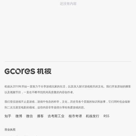
还没有内容
机核从2010年开始一直致力于分享游戏玩家的生活，以及深入探讨游戏相关的文化。我们开发原创的播客
以及视频节目，一直在不断寻找民间高质量的内容创作者。
我们坚信游戏不止是游戏，游戏中包含的科学，文化，历史等各个层面的知识和故事，它们同时也会辐射
到二次元甚至电影的领域，这些内容非常值得分享给热爱游戏的您。
知乎
微博
微信
播客
吉考斯工业
核市奇谭
机核发行
RSS
营业执照