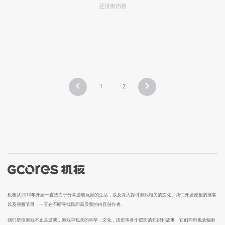
还没有内容
1
2
机核从2010年开始一直致力于分享游戏玩家的生活，以及深入探讨游戏相关的文化。我们开发原创的播客
以及视频节目，一直在不断寻找民间高质量的内容创作者。
我们坚信游戏不止是游戏，游戏中包含的科学，文化，历史等各个层面的知识和故事，它们同时也会辐射