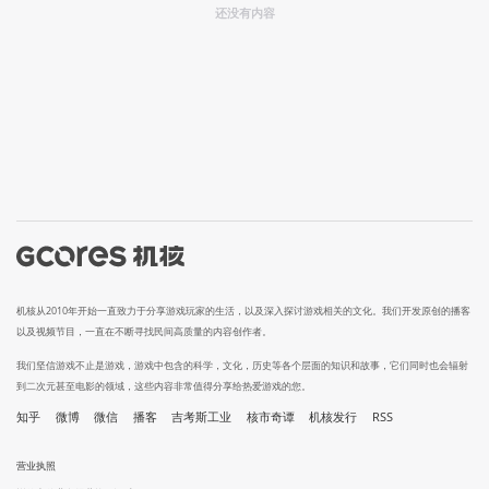
还没有内容
机核从2010年开始一直致力于分享游戏玩家的生活，以及深入探讨游戏相关的文化。我们开发原创的播客
以及视频节目，一直在不断寻找民间高质量的内容创作者。
我们坚信游戏不止是游戏，游戏中包含的科学，文化，历史等各个层面的知识和故事，它们同时也会辐射
到二次元甚至电影的领域，这些内容非常值得分享给热爱游戏的您。
知乎
微博
微信
播客
吉考斯工业
核市奇谭
机核发行
RSS
营业执照