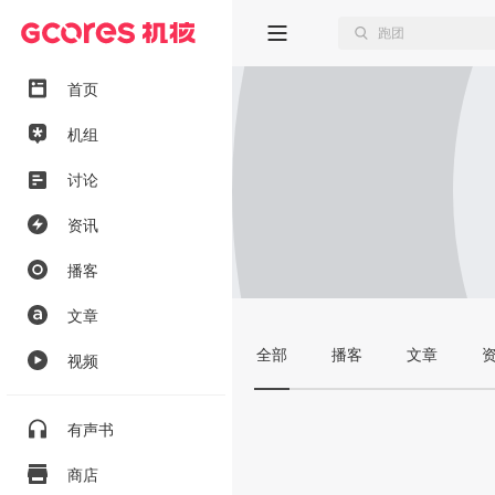
首页
机组
讨论
资讯
播客
文章
全部
播客
文章
视频
有声书
商店