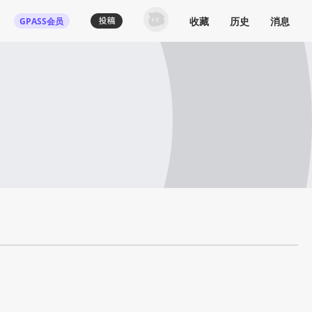
收藏
历史
消息
GPASS会员