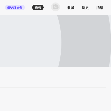
收藏
历史
消息
GPASS会员