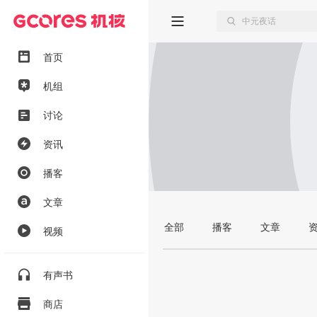
首页
机组
讨论
资讯
播客
文章
全部
播客
文章
视频
有声书
商店