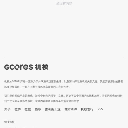
还没有内容
机核从2010年开始一直致力于分享游戏玩家的生活，以及深入探讨游戏相关的文化。我们开发原创的播客
以及视频节目，一直在不断寻找民间高质量的内容创作者。
我们坚信游戏不止是游戏，游戏中包含的科学，文化，历史等各个层面的知识和故事，它们同时也会辐射
到二次元甚至电影的领域，这些内容非常值得分享给热爱游戏的您。
知乎
微博
微信
播客
吉考斯工业
核市奇谭
机核发行
RSS
营业执照