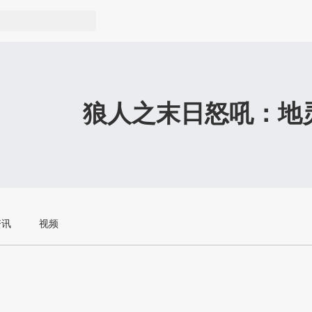
狼人之末日怒吼：地
资讯
视频