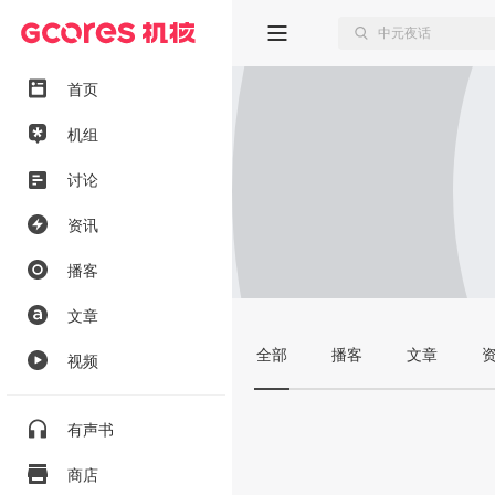
首页
机组
讨论
资讯
播客
文章
全部
播客
文章
视频
有声书
商店