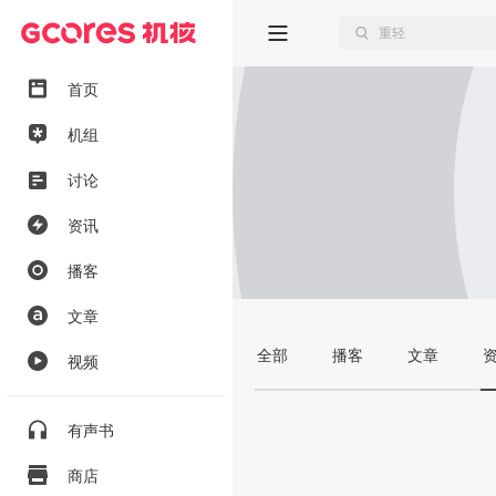
首页
机组
讨论
资讯
播客
文章
全部
播客
文章
视频
有声书
商店