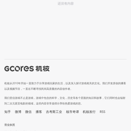
还没有内容
机核从2010年开始一直致力于分享游戏玩家的生活，以及深入探讨游戏相关的文化。我们开发原创的播客
以及视频节目，一直在不断寻找民间高质量的内容创作者。
我们坚信游戏不止是游戏，游戏中包含的科学，文化，历史等各个层面的知识和故事，它们同时也会辐射
到二次元甚至电影的领域，这些内容非常值得分享给热爱游戏的您。
知乎
微博
微信
播客
吉考斯工业
核市奇谭
机核发行
RSS
营业执照