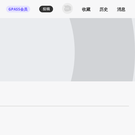
收藏
历史
消息
GPASS会员