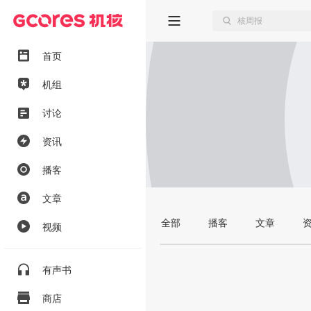
首页
机组
讨论
资讯
播客
文章
全部
播客
文章
视频
有声书
商店