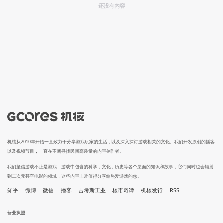
还没有内容
机核从2010年开始一直致力于分享游戏玩家的生活，以及深入探讨游戏相关的文化。我们开发原创的播客
以及视频节目，一直在不断寻找民间高质量的内容创作者。
我们坚信游戏不止是游戏，游戏中包含的科学，文化，历史等各个层面的知识和故事，它们同时也会辐射
到二次元甚至电影的领域，这些内容非常值得分享给热爱游戏的您。
知乎
微博
微信
播客
吉考斯工业
核市奇谭
机核发行
RSS
营业执照