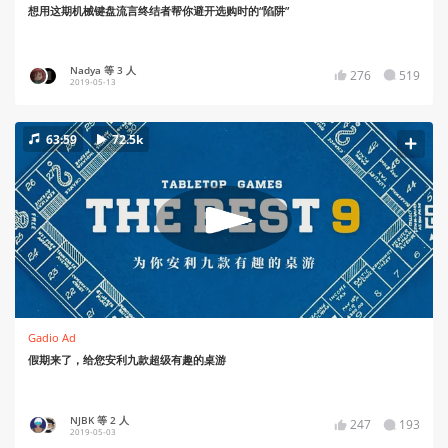
想用这期机械键盘流言终结者帮你避开选购时的“陷阱”
Nadya 等 3 人
276
519
2019-05-13
63:59
72.5k
Gadio Ad
假期来了，给您安利九款超级有趣的桌游
NJBK 等 2 人
247
193
2019-05-03