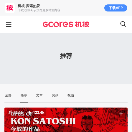
机核-探索热爱
下载APP
下载 机核App 浏览更多精彩内容
推荐
全部
播客
文章
资讯
视频
72:59
122.4k