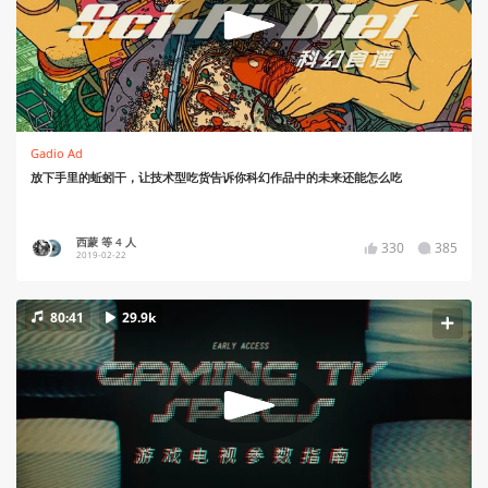
Gadio Ad
放下手里的蚯蚓干，让技术型吃货告诉你科幻作品中的未来还能怎么吃
西蒙 等 4 人
330
385
2019-02-22
80:41
29.9k