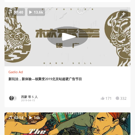
57:40
13.6k
Gadio Ad
新玩法，新体验—核聚变2019北京站超硬广告节目
西蒙 等 5 人
171
332
2019-04-15
63:14
14k