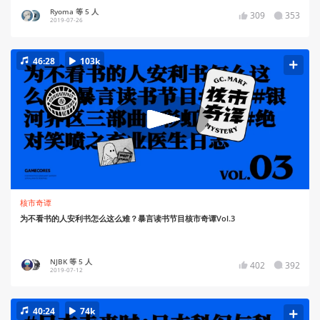
Ryoma 等 5 人
309
353
2019-07-26
46:28
103k
核市奇谭
为不看书的人安利书怎么这么难？暴言读书节目核市奇谭Vol.3
NJBK 等 5 人
402
392
2019-07-12
40:24
74k