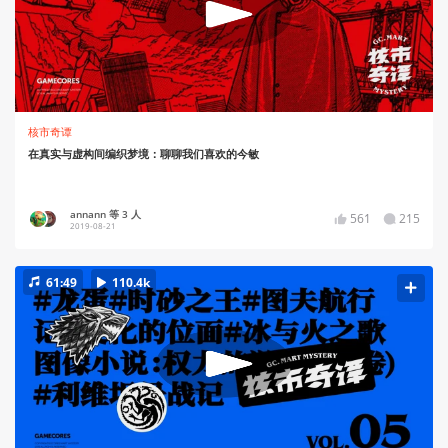
核市奇谭
在真实与虚构间编织梦境：聊聊我们喜欢的今敏
annann 等 3 人
561
215
2019-08-21
61:49
110.4k