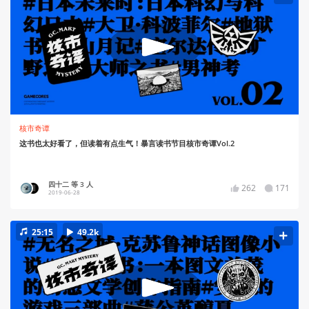
核市奇谭
这书也太好看了，但读着有点生气！暴言读书节目核市奇谭Vol.2
四十二 等 3 人
262
171
2019-06-28
25:15
49.2k