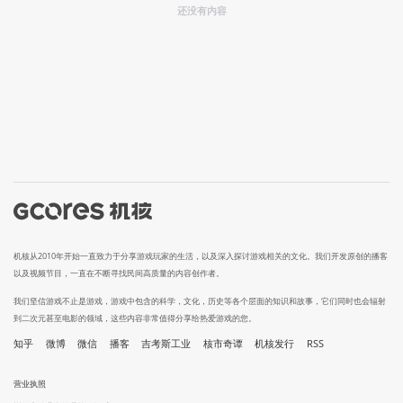
还没有内容
机核从2010年开始一直致力于分享游戏玩家的生活，以及深入探讨游戏相关的文化。我们开发原创的播客
以及视频节目，一直在不断寻找民间高质量的内容创作者。
我们坚信游戏不止是游戏，游戏中包含的科学，文化，历史等各个层面的知识和故事，它们同时也会辐射
到二次元甚至电影的领域，这些内容非常值得分享给热爱游戏的您。
知乎
微博
微信
播客
吉考斯工业
核市奇谭
机核发行
RSS
营业执照