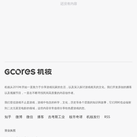
还没有内容
机核从2010年开始一直致力于分享游戏玩家的生活，以及深入探讨游戏相关的文化。我们开发原创的播客
以及视频节目，一直在不断寻找民间高质量的内容创作者。
我们坚信游戏不止是游戏，游戏中包含的科学，文化，历史等各个层面的知识和故事，它们同时也会辐射
到二次元甚至电影的领域，这些内容非常值得分享给热爱游戏的您。
知乎
微博
微信
播客
吉考斯工业
核市奇谭
机核发行
RSS
营业执照