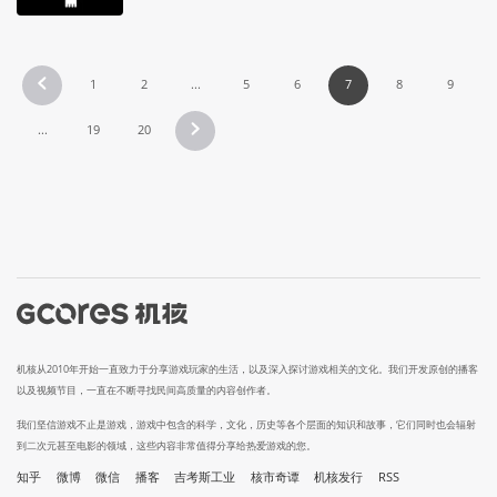
1
2
...
5
6
7
8
9
...
19
20
机核从2010年开始一直致力于分享游戏玩家的生活，以及深入探讨游戏相关的文化。我们开发原创的播客
以及视频节目，一直在不断寻找民间高质量的内容创作者。
我们坚信游戏不止是游戏，游戏中包含的科学，文化，历史等各个层面的知识和故事，它们同时也会辐射
到二次元甚至电影的领域，这些内容非常值得分享给热爱游戏的您。
知乎
微博
微信
播客
吉考斯工业
核市奇谭
机核发行
RSS