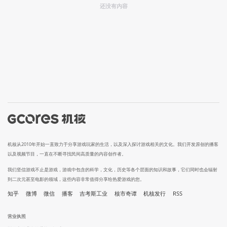
还没有内容
机核从2010年开始一直致力于分享游戏玩家的生活，以及深入探讨游戏相关的文化。我们开发原创的播客
以及视频节目，一直在不断寻找民间高质量的内容创作者。
我们坚信游戏不止是游戏，游戏中包含的科学，文化，历史等各个层面的知识和故事，它们同时也会辐射
到二次元甚至电影的领域，这些内容非常值得分享给热爱游戏的您。
知乎
微博
微信
播客
吉考斯工业
核市奇谭
机核发行
RSS
营业执照