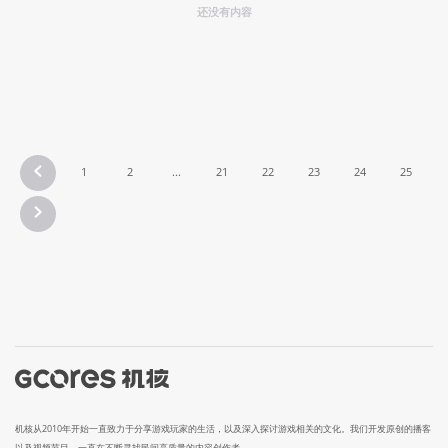
还没有内容
1
2
...
21
22
23
24
25
机核从2010年开始一直致力于分享游戏玩家的生活，以及深入探讨游戏相关的文化。我们开发原创的播客
以及视频节目，一直在不断寻找民间高质量的内容创作者。