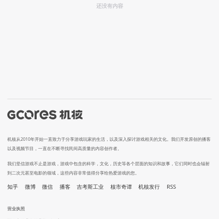
还没有内容
机核从2010年开始一直致力于分享游戏玩家的生活，以及深入探讨游戏相关的文化。我们开发原创的播客
以及视频节目，一直在不断寻找民间高质量的内容创作者。
我们坚信游戏不止是游戏，游戏中包含的科学，文化，历史等各个层面的知识和故事，它们同时也会辐射
到二次元甚至电影的领域，这些内容非常值得分享给热爱游戏的您。
知乎
微博
微信
播客
吉考斯工业
核市奇谭
机核发行
RSS
营业执照