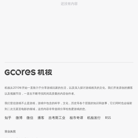
还没有内容
机核从2010年开始一直致力于分享游戏玩家的生活，以及深入探讨游戏相关的文化。我们开发原创的播客
以及视频节目，一直在不断寻找民间高质量的内容创作者。
我们坚信游戏不止是游戏，游戏中包含的科学，文化，历史等各个层面的知识和故事，它们同时也会辐射
到二次元甚至电影的领域，这些内容非常值得分享给热爱游戏的您。
知乎
微博
微信
播客
吉考斯工业
核市奇谭
机核发行
RSS
营业执照