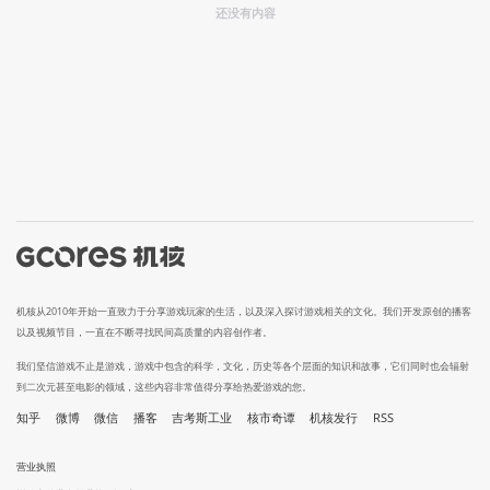
还没有内容
机核从2010年开始一直致力于分享游戏玩家的生活，以及深入探讨游戏相关的文化。我们开发原创的播客
以及视频节目，一直在不断寻找民间高质量的内容创作者。
我们坚信游戏不止是游戏，游戏中包含的科学，文化，历史等各个层面的知识和故事，它们同时也会辐射
到二次元甚至电影的领域，这些内容非常值得分享给热爱游戏的您。
知乎
微博
微信
播客
吉考斯工业
核市奇谭
机核发行
RSS
营业执照