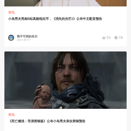
资讯
小岛秀夫亮相B站高能电玩节，《消失的光芒2》公布中文配音预告
势不可挡的肖尔
53
74
2021-09-17
资讯
《死亡搁浅：导演剪辑版》公布小岛秀夫亲自剪辑预告