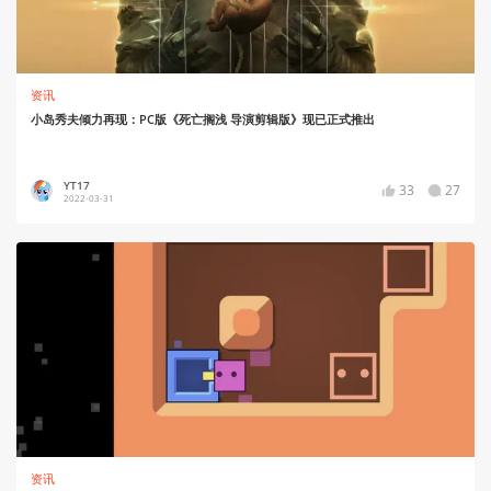
资讯
小岛秀夫倾力再现：PC版《死亡搁浅 导演剪辑版》现已正式推出
YT17
33
27
2022-03-31
资讯