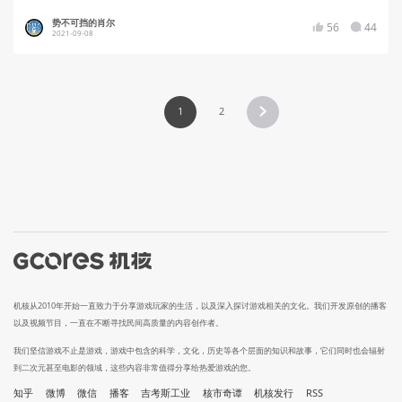
势不可挡的肖尔
56
44
2021-09-08
1
2
机核从2010年开始一直致力于分享游戏玩家的生活，以及深入探讨游戏相关的文化。我们开发原创的播客
以及视频节目，一直在不断寻找民间高质量的内容创作者。
我们坚信游戏不止是游戏，游戏中包含的科学，文化，历史等各个层面的知识和故事，它们同时也会辐射
到二次元甚至电影的领域，这些内容非常值得分享给热爱游戏的您。
知乎
微博
微信
播客
吉考斯工业
核市奇谭
机核发行
RSS