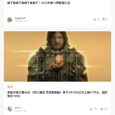
箱子套箱子套箱子套箱子！2022年第13周新游汇总
AsgoreD
9
5
2022-03-28
资讯
原版升级只需48元:《死亡搁浅 导演剪辑版》将于3月30日正式上线PC平台，国区
售价198元
YT17
71
47
2022-01-28