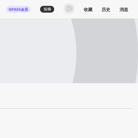
收藏
历史
消息
GPASS会员