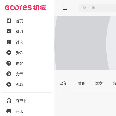
首页
机组
讨论
资讯
播客
文章
全部
播客
文章
视频
有声书
商店