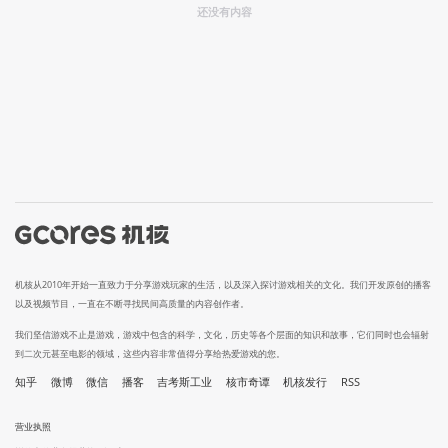
还没有内容
机核从2010年开始一直致力于分享游戏玩家的生活，以及深入探讨游戏相关的文化。我们开发原创的播客
以及视频节目，一直在不断寻找民间高质量的内容创作者。
我们坚信游戏不止是游戏，游戏中包含的科学，文化，历史等各个层面的知识和故事，它们同时也会辐射
到二次元甚至电影的领域，这些内容非常值得分享给热爱游戏的您。
知乎
微博
微信
播客
吉考斯工业
核市奇谭
机核发行
RSS
营业执照