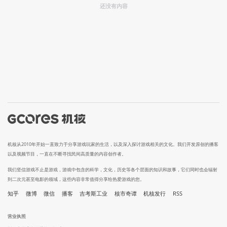
还没有内容
机核从2010年开始一直致力于分享游戏玩家的生活，以及深入探讨游戏相关的文化。我们开发原创的播客
以及视频节目，一直在不断寻找民间高质量的内容创作者。
我们坚信游戏不止是游戏，游戏中包含的科学，文化，历史等各个层面的知识和故事，它们同时也会辐射
到二次元甚至电影的领域，这些内容非常值得分享给热爱游戏的您。
知乎
微博
微信
播客
吉考斯工业
核市奇谭
机核发行
RSS
营业执照