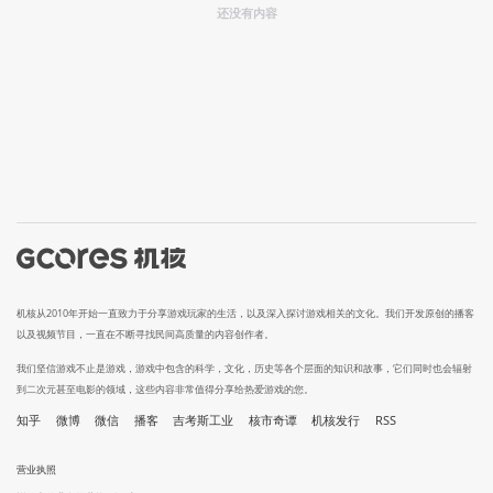
还没有内容
机核从2010年开始一直致力于分享游戏玩家的生活，以及深入探讨游戏相关的文化。我们开发原创的播客
以及视频节目，一直在不断寻找民间高质量的内容创作者。
我们坚信游戏不止是游戏，游戏中包含的科学，文化，历史等各个层面的知识和故事，它们同时也会辐射
到二次元甚至电影的领域，这些内容非常值得分享给热爱游戏的您。
知乎
微博
微信
播客
吉考斯工业
核市奇谭
机核发行
RSS
营业执照