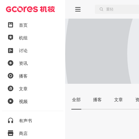
首页
机组
讨论
资讯
播客
文章
全部
播客
文章
视频
有声书
商店