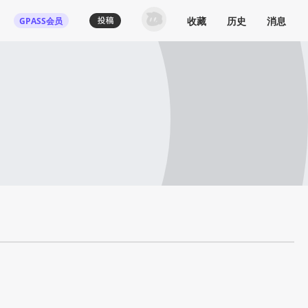
收藏
历史
消息
GPASS会员