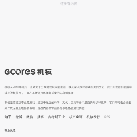
还没有内容
机核从2010年开始一直致力于分享游戏玩家的生活，以及深入探讨游戏相关的文化。我们开发原创的播客
以及视频节目，一直在不断寻找民间高质量的内容创作者。
我们坚信游戏不止是游戏，游戏中包含的科学，文化，历史等各个层面的知识和故事，它们同时也会辐射
到二次元甚至电影的领域，这些内容非常值得分享给热爱游戏的您。
知乎
微博
微信
播客
吉考斯工业
核市奇谭
机核发行
RSS
营业执照