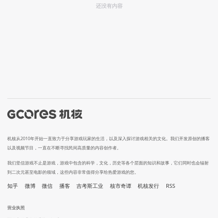
还没有内容
机核从2010年开始一直致力于分享游戏玩家的生活，以及深入探讨游戏相关的文化。我们开发原创的播客
以及视频节目，一直在不断寻找民间高质量的内容创作者。
我们坚信游戏不止是游戏，游戏中包含的科学，文化，历史等各个层面的知识和故事，它们同时也会辐射
到二次元甚至电影的领域，这些内容非常值得分享给热爱游戏的您。
知乎
微博
微信
播客
吉考斯工业
核市奇谭
机核发行
RSS
营业执照