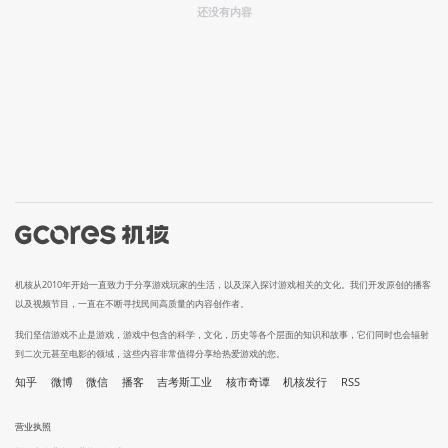
还没有内容
机核从2010年开始一直致力于分享游戏玩家的生活，以及深入探讨游戏相关的文化。我们开发原创的播客
以及视频节目，一直在不断寻找民间高质量的内容创作者。
我们坚信游戏不止是游戏，游戏中包含的科学，文化，历史等各个层面的知识和故事，它们同时也会辐射
到二次元甚至电影的领域，这些内容非常值得分享给热爱游戏的您。
知乎
微博
微信
播客
吉考斯工业
核市奇谭
机核发行
RSS
营业执照