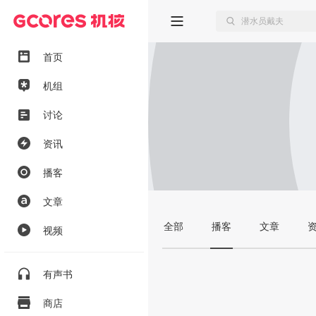
首页
机组
讨论
资讯
播客
文章
全部
播客
文章
视频
有声书
商店