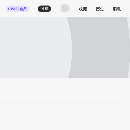
收藏
历史
消息
GPASS会员