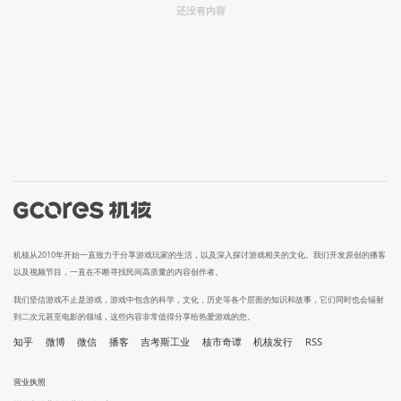
还没有内容
机核从2010年开始一直致力于分享游戏玩家的生活，以及深入探讨游戏相关的文化。我们开发原创的播客
以及视频节目，一直在不断寻找民间高质量的内容创作者。
我们坚信游戏不止是游戏，游戏中包含的科学，文化，历史等各个层面的知识和故事，它们同时也会辐射
到二次元甚至电影的领域，这些内容非常值得分享给热爱游戏的您。
知乎
微博
微信
播客
吉考斯工业
核市奇谭
机核发行
RSS
营业执照