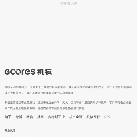
还没有内容
机核从2010年开始一直致力于分享游戏玩家的生活，以及深入探讨游戏相关的文化。我们开发原创的播客
以及视频节目，一直在不断寻找民间高质量的内容创作者。
我们坚信游戏不止是游戏，游戏中包含的科学，文化，历史等各个层面的知识和故事，它们同时也会辐射
到二次元甚至电影的领域，这些内容非常值得分享给热爱游戏的您。
知乎
微博
微信
播客
吉考斯工业
核市奇谭
机核发行
RSS
营业执照