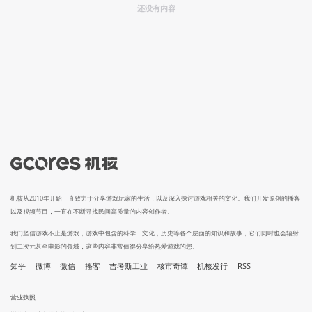
还没有内容
机核从2010年开始一直致力于分享游戏玩家的生活，以及深入探讨游戏相关的文化。我们开发原创的播客
以及视频节目，一直在不断寻找民间高质量的内容创作者。
我们坚信游戏不止是游戏，游戏中包含的科学，文化，历史等各个层面的知识和故事，它们同时也会辐射
到二次元甚至电影的领域，这些内容非常值得分享给热爱游戏的您。
知乎
微博
微信
播客
吉考斯工业
核市奇谭
机核发行
RSS
营业执照