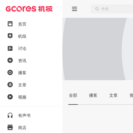
首页
机组
讨论
资讯
播客
文章
全部
播客
文章
视频
有声书
商店