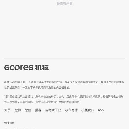
还没有内容
机核从2010年开始一直致力于分享游戏玩家的生活，以及深入探讨游戏相关的文化。我们开发原创的播客
以及视频节目，一直在不断寻找民间高质量的内容创作者。
我们坚信游戏不止是游戏，游戏中包含的科学，文化，历史等各个层面的知识和故事，它们同时也会辐射
到二次元甚至电影的领域，这些内容非常值得分享给热爱游戏的您。
知乎
微博
微信
播客
吉考斯工业
核市奇谭
机核发行
RSS
营业执照