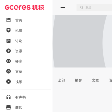
首页
机组
讨论
资讯
播客
文章
全部
播客
文章
视频
有声书
商店