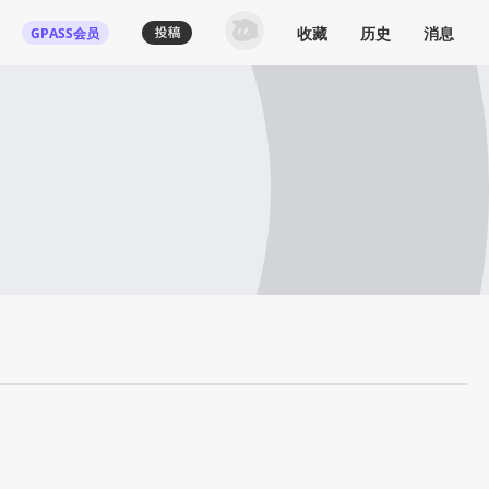
收藏
历史
消息
GPASS会员