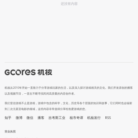
还没有内容
机核从2010年开始一直致力于分享游戏玩家的生活，以及深入探讨游戏相关的文化。我们开发原创的播客
以及视频节目，一直在不断寻找民间高质量的内容创作者。
我们坚信游戏不止是游戏，游戏中包含的科学，文化，历史等各个层面的知识和故事，它们同时也会辐射
到二次元甚至电影的领域，这些内容非常值得分享给热爱游戏的您。
知乎
微博
微信
播客
吉考斯工业
核市奇谭
机核发行
RSS
营业执照