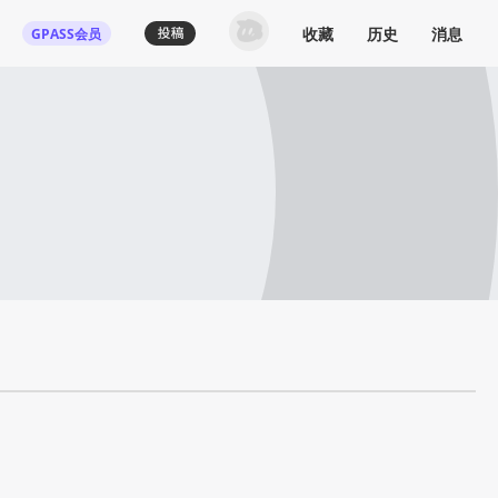
收藏
历史
消息
GPASS会员