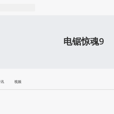
电锯惊魂9
资讯
视频