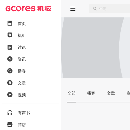
首页
机组
讨论
资讯
播客
文章
全部
播客
文章
视频
有声书
商店