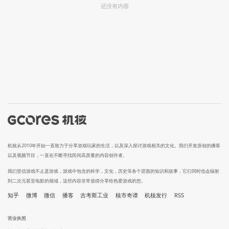
还没有内容
机核从2010年开始一直致力于分享游戏玩家的生活，以及深入探讨游戏相关的文化。我们开发原创的播客
以及视频节目，一直在不断寻找民间高质量的内容创作者。
我们坚信游戏不止是游戏，游戏中包含的科学，文化，历史等各个层面的知识和故事，它们同时也会辐射
到二次元甚至电影的领域，这些内容非常值得分享给热爱游戏的您。
知乎
微博
微信
播客
吉考斯工业
核市奇谭
机核发行
RSS
营业执照