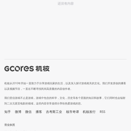
还没有内容
机核从2010年开始一直致力于分享游戏玩家的生活，以及深入探讨游戏相关的文化。我们开发原创的播客
以及视频节目，一直在不断寻找民间高质量的内容创作者。
我们坚信游戏不止是游戏，游戏中包含的科学，文化，历史等各个层面的知识和故事，它们同时也会辐射
到二次元甚至电影的领域，这些内容非常值得分享给热爱游戏的您。
知乎
微博
微信
播客
吉考斯工业
核市奇谭
机核发行
RSS
营业执照