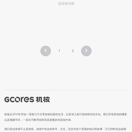
还没有内容
1
2
机核从2010年开始一直致力于分享游戏玩家的生活，以及深入探讨游戏相关的文化。我们开发原创的播客
以及视频节目，一直在不断寻找民间高质量的内容创作者。
我们坚信游戏不止是游戏，游戏中包含的科学，文化，历史等各个层面的知识和故事，它们同时也会辐射