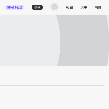
收藏
历史
消息
GPASS会员