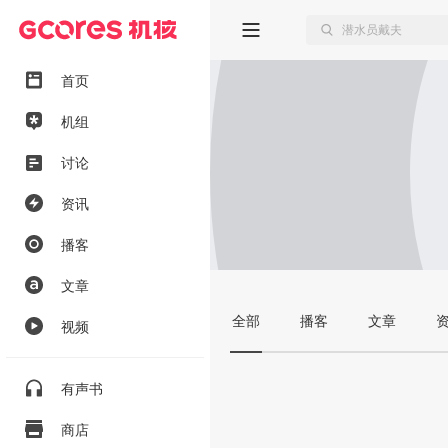
首页
机组
讨论
资讯
播客
文章
全部
播客
文章
视频
有声书
商店