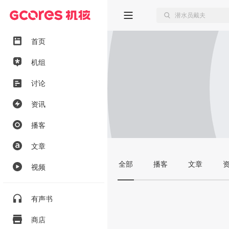
首页
机组
讨论
资讯
播客
文章
全部
播客
文章
视频
有声书
商店