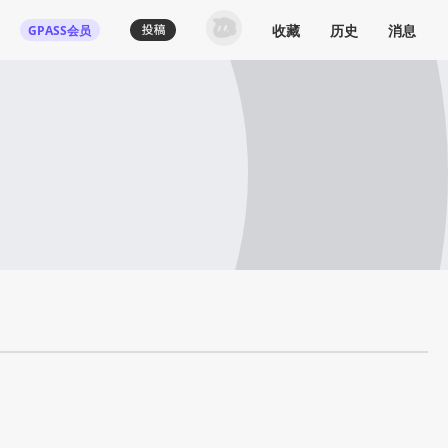
收藏
历史
消息
GPASS会员