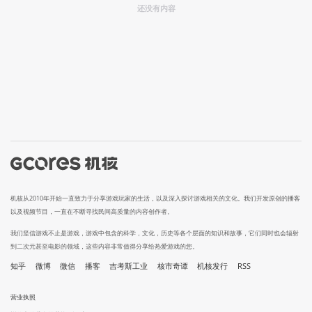
还没有内容
机核从2010年开始一直致力于分享游戏玩家的生活，以及深入探讨游戏相关的文化。我们开发原创的播客
以及视频节目，一直在不断寻找民间高质量的内容创作者。
我们坚信游戏不止是游戏，游戏中包含的科学，文化，历史等各个层面的知识和故事，它们同时也会辐射
到二次元甚至电影的领域，这些内容非常值得分享给热爱游戏的您。
知乎
微博
微信
播客
吉考斯工业
核市奇谭
机核发行
RSS
营业执照