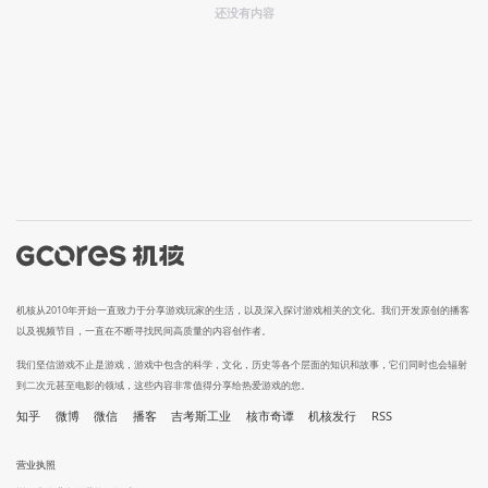
还没有内容
机核从2010年开始一直致力于分享游戏玩家的生活，以及深入探讨游戏相关的文化。我们开发原创的播客
以及视频节目，一直在不断寻找民间高质量的内容创作者。
我们坚信游戏不止是游戏，游戏中包含的科学，文化，历史等各个层面的知识和故事，它们同时也会辐射
到二次元甚至电影的领域，这些内容非常值得分享给热爱游戏的您。
知乎
微博
微信
播客
吉考斯工业
核市奇谭
机核发行
RSS
营业执照