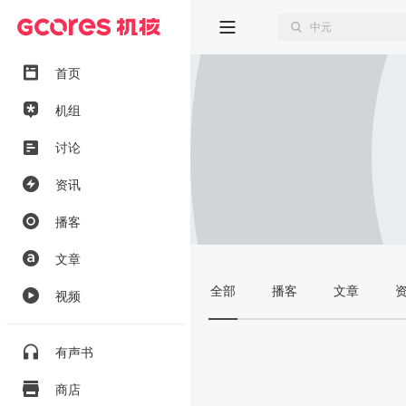
首页
机组
讨论
资讯
播客
文章
全部
播客
文章
视频
有声书
商店