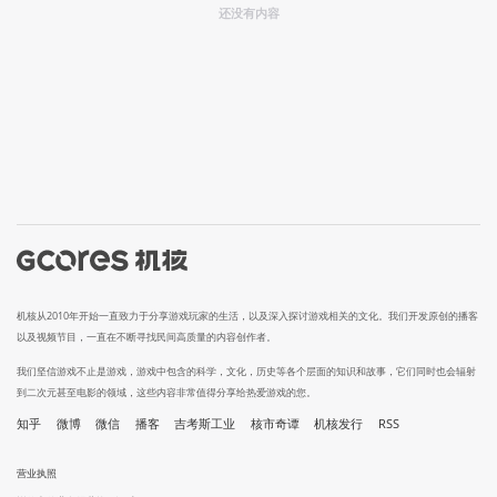
还没有内容
机核从2010年开始一直致力于分享游戏玩家的生活，以及深入探讨游戏相关的文化。我们开发原创的播客
以及视频节目，一直在不断寻找民间高质量的内容创作者。
我们坚信游戏不止是游戏，游戏中包含的科学，文化，历史等各个层面的知识和故事，它们同时也会辐射
到二次元甚至电影的领域，这些内容非常值得分享给热爱游戏的您。
知乎
微博
微信
播客
吉考斯工业
核市奇谭
机核发行
RSS
营业执照