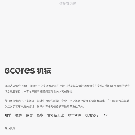
还没有内容
机核从2010年开始一直致力于分享游戏玩家的生活，以及深入探讨游戏相关的文化。我们开发原创的播客
以及视频节目，一直在不断寻找民间高质量的内容创作者。
我们坚信游戏不止是游戏，游戏中包含的科学，文化，历史等各个层面的知识和故事，它们同时也会辐射
到二次元甚至电影的领域，这些内容非常值得分享给热爱游戏的您。
知乎
微博
微信
播客
吉考斯工业
核市奇谭
机核发行
RSS
营业执照