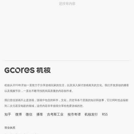
还没有内容
机核从2010年开始一直致力于分享游戏玩家的生活，以及深入探讨游戏相关的文化。我们开发原创的播客
以及视频节目，一直在不断寻找民间高质量的内容创作者。
我们坚信游戏不止是游戏，游戏中包含的科学，文化，历史等各个层面的知识和故事，它们同时也会辐射
到二次元甚至电影的领域，这些内容非常值得分享给热爱游戏的您。
知乎
微博
微信
播客
吉考斯工业
核市奇谭
机核发行
RSS
营业执照